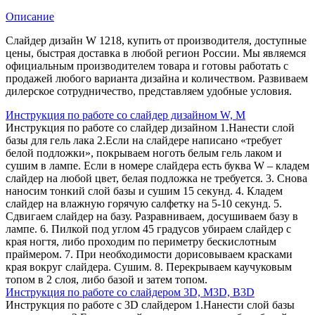
Описание
Слайдер дизайн W 1218, купить от производителя, доступные
цены, быстрая доставка в любой регион России. Мы являемся
официальным производителем товара и готовы работать с
продажей любого варианта дизайна и количеством. Развиваем
дилерское сотрудничество, представляем удобные условия.
Инструкция по работе со слайдер дизайном W, M
Инструкция по работе со слайдер дизайном 1.Нанести слой
базы для гель лака 2.Если на слайдере написано «требует
белой подложки», покрываем ноготь белым гель лаком и
сушим в лампе. Если в номере слайдера есть буква W – кладем
слайдер на любой цвет, белая подложка не требуется. 3. Снова
наносим тонкий слой базы и сушим 15 секунд. 4. Кладем
слайдер на влажную горячую салфетку на 5-10 секунд. 5.
Сдвигаем слайдер на базу. Разравниваем, досушиваем базу в
лампе. 6. Пилкой под углом 45 градусов убираем слайдер с
края ногтя, либо проходим по периметру бескислотным
праймером. 7. При необходимости дорисовываем красками
края вокруг слайдера. Сушим. 8. Перекрываем каучуковым
топом в 2 слоя, либо базой и затем топом.
Инструкция по работе со слайдером 3D, М3D, B3D
Инструкция по работе с 3D слайдером 1.Нанести слой базы