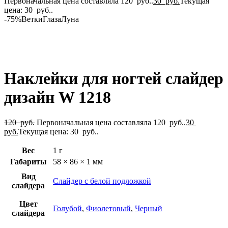
Первоначальная цена составляла 120 руб..
30
руб.
Текущая
цена: 30 руб..
-75%
Ветки
Глаза
Луна
Нажмите, чтобы увеличить
Наклейки для ногтей слайдер
дизайн W 1218
120
руб.
Первоначальная цена составляла 120 руб..
30
руб.
Текущая цена: 30 руб..
Вес
1 г
Габариты
58 × 86 × 1 мм
Вид
Слайдер с белой подложкой
слайдера
Цвет
Голубой
,
Фиолетовый
,
Черный
слайдера