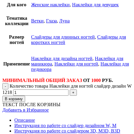
Для кого
Женские наклейки
,
Наклейки для девушек
Тематика
Ветки
,
Глаза
,
Луна
коллекции
Размер
Слайдеры для длинных ногтей
,
Слайдеры для
ногтей
коротких ногтей
Наклейки для дизайна ногтей
,
Наклейки для
Применение
маникюра
,
Наклейки для ногтей
,
Наклейки для
педикюра
МИНИМАЛЬНЫЙ ОБЩИЙ ЗАКАЗ
ОТ
1000
РУБ.
Количество товара Наклейки для ногтей слайдер дизайн W
1218
В корзину
ТЕКСТ ПОСЛЕ КОРЗИНЫ
Добавить в Избранное
Описание
Инструкция по работе со слайдер дизайном W, M
Инструкция по работе со слайдером 3D, М3D, B3D