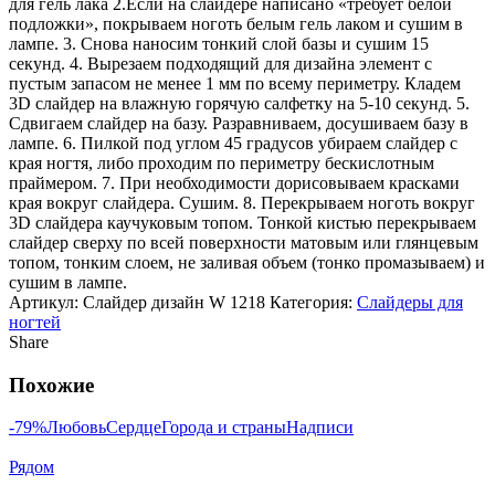
для гель лака 2.Если на слайдере написано «требует белой
подложки», покрываем ноготь белым гель лаком и сушим в
лампе. 3. Снова наносим тонкий слой базы и сушим 15
секунд. 4. Вырезаем подходящий для дизайна элемент с
пустым запасом не менее 1 мм по всему периметру. Кладем
3D слайдер на влажную горячую салфетку на 5-10 секунд. 5.
Сдвигаем слайдер на базу. Разравниваем, досушиваем базу в
лампе. 6. Пилкой под углом 45 градусов убираем слайдер с
края ногтя, либо проходим по периметру бескислотным
праймером. 7. При необходимости дорисовываем красками
края вокруг слайдера. Сушим. 8. Перекрываем ноготь вокруг
3D слайдера каучуковым топом. Тонкой кистью перекрываем
слайдер сверху по всей поверхности матовым или глянцевым
топом, тонким слоем, не заливая объем (тонко промазываем) и
сушим в лампе.
Артикул:
Слайдер дизайн W 1218
Категория:
Слайдеры для
ногтей
Share
Похожие
-79%
Любовь
Сердце
Города и страны
Надписи
Рядом