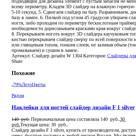
подходящий для дизайна элемент с пустым запасом не мене
всему периметру. Кладем 3D слайдер на влажную горячую 
5-10 секунд. 5. Сдвигаем слайдер на базу. Разравниваем, 
базу в лампе. 6. Пилкой под углом 45 градусов убираем сла
ногтя, либо проходим по периметру бескислотным праймер
необходимости дорисовываем красками края вокруг слайд
8. Перекрываем ноготь вокруг 3D слайдера каучуковым то
кистью перекрываем слайдер сверху по всей поверхности
или глянцевым топом, тонким слоем, не заливая объем (то
промазываем) и сушим в лампе.
Артикул:
Слайдер дизайн W 1304
Категория:
Слайдеры для
Share
Похожие
-79%
Лето
Цветы
Рядом
Наклейки для ногтей слайдер дизайн F 1 silver
140
руб.
Первоначальная цена составляла 140 руб..
30
руб.
Текущая цена: 30 руб..
Слайдер дизайн F 1 silver, купить от производителя, досту
цены, быстрая доставка в любой регион России. Мы являе