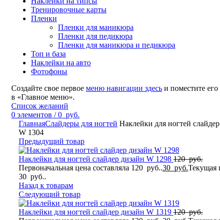
Наклейки на типсы
Тренировочные карты
Пленки
Пленки для маникюра
Пленки для педикюра
Пленки для маникюра и педикюра
Топ и база
Наклейки на авто
Фотофоны
Создайте свое первое
меню навигации здесь
и поместите его
в «Главное меню».
Список желаний
0
элементов
/
0
руб.
Главная
Слайдеры для ногтей
Наклейки для ногтей слайдер
W 1304
Предыдущий товар
Наклейки для ногтей слайдер дизайн W 1298
120
руб.
Первоначальная цена составляла 120 руб..
30
руб.
Текущая 
30 руб..
Назад к товарам
Следующий товар
Наклейки для ногтей слайдер дизайн W 1319
120
руб.