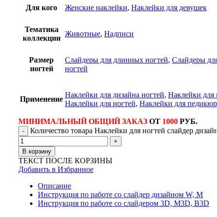
Для кого
Женские наклейки
,
Наклейки для девушек
Тематика
Животные
,
Надписи
коллекции
Размер
Слайдеры для длинных ногтей
,
Слайдеры дл
ногтей
ногтей
Наклейки для дизайна ногтей
,
Наклейки для
Применение
Наклейки для ногтей
,
Наклейки для педикюр
МИНИМАЛЬНЫЙ ОБЩИЙ ЗАКАЗ
ОТ
1000
РУБ.
Количество товара Наклейки для ногтей слайдер дизай
В корзину
ТЕКСТ ПОСЛЕ КОРЗИНЫ
Добавить в Избранное
Описание
Инструкция по работе со слайдер дизайном W, M
Инструкция по работе со слайдером 3D, М3D, B3D