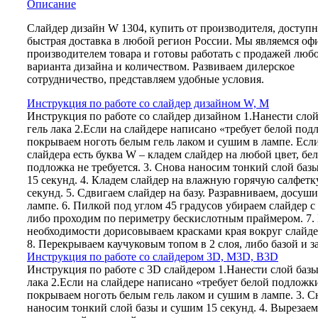
Описание
Слайдер дизайн W 1304, купить от производителя, доступ
быстрая доставка в любой регион России. Мы являемся о
производителем товара и готовы работать с продажей люб
варианта дизайна и количеством. Развиваем дилерское
сотрудничество, представляем удобные условия.
Инструкция по работе со слайдер дизайном W, M
Инструкция по работе со слайдер дизайном 1.Нанести слой
гель лака 2.Если на слайдере написано «требует белой под
покрываем ноготь белым гель лаком и сушим в лампе. Есл
слайдера есть буква W – кладем слайдер на любой цвет, бел
подложка не требуется. 3. Снова наносим тонкий слой баз
15 секунд. 4. Кладем слайдер на влажную горячую салфетку
секунд. 5. Сдвигаем слайдер на базу. Разравниваем, досуши
лампе. 6. Пилкой под углом 45 градусов убираем слайдер с 
либо проходим по периметру бескислотным праймером. 7.
необходимости дорисовываем красками края вокруг слайд
8. Перекрываем каучуковым топом в 2 слоя, либо базой и з
Инструкция по работе со слайдером 3D, М3D, B3D
Инструкция по работе с 3D слайдером 1.Нанести слой базы
лака 2.Если на слайдере написано «требует белой подложк
покрываем ноготь белым гель лаком и сушим в лампе. 3. С
наносим тонкий слой базы и сушим 15 секунд. 4. Вырезаем