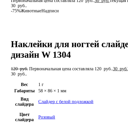
Первоначальная цена составляла 120 руб..
30
руб.
Текущая 
30 руб..
-75%
Животные
Надписи
Нажмите, чтобы увеличить
Наклейки для ногтей слайд
дизайн W 1304
120
руб.
Первоначальная цена составляла 120 руб..
30
руб.
30 руб..
Вес
1 г
Габариты
58 × 86 × 1 мм
Вид
Слайдер с белой подложкой
слайдера
Цвет
Розовый
слайдера