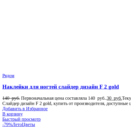
Рядом
Наклейки для ногтей слайдер дизайн F 2 gold
140
руб.
Первоначальная цена составляла 140 руб..
30
руб.
Теку
Слайдер дизайн F 2 gold, купить от производителя, доступны
Добавить в Избранное
В корзину
Быстрый просмотр
-79%
Лето
Цветы