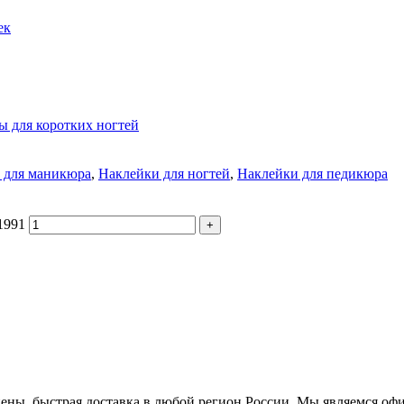
ек
ы для коротких ногтей
 для маникюра
,
Наклейки для ногтей
,
Наклейки для педикюра
1991
цены, быстрая доставка в любой регион России. Мы являемся оф