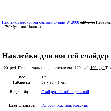
Наклейки для ногтей слайдер дизайн W 2008
120
руб.
Первонач
-17%
Мультики
Надписи
Нажмите, чтобы увеличить
Наклейки для ногтей слайдер
120
руб.
Первоначальная цена составляла 120 руб..
100
руб.
Тек
Вес
1 г
Габариты
58 × 86 × 1 мм
Вид слайдера
Слайдер с белой подложкой
Цвет слайдера
Голубой
,
Желтый
,
Красный