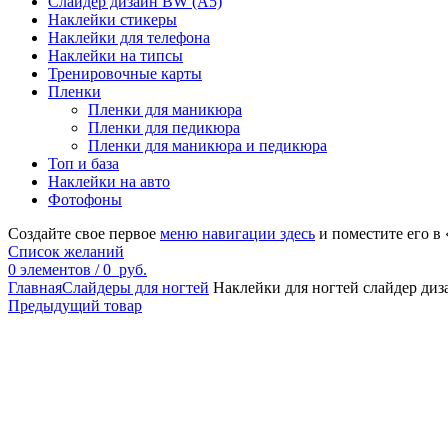
Слайдер дизайн BW (A5)
Наклейки стикеры
Наклейки для телефона
Наклейки на типсы
Тренировочные карты
Пленки
Пленки для маникюра
Пленки для педикюра
Пленки для маникюра и педикюра
Топ и база
Наклейки на авто
Фотофоны
Создайте свое первое
меню навигации здесь
и поместите его в
Список желаний
0
элементов
/
0
руб.
Главная
Слайдеры для ногтей
Наклейки для ногтей слайдер диз
Предыдущий товар