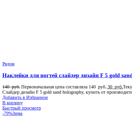
Рядом
Наклейки для ногтей слайдер дизайн F 5 gold san
140
руб.
Первоначальная цена составляла 140 руб..
30
руб.
Теку
Слайдер дизайн F 5 gold sand holography, купить от производи
Добавить в Избранное
В корзину
Быстрый просмотр
-79%
Зима