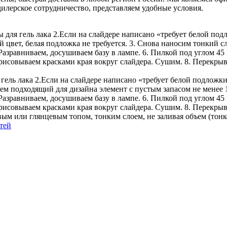
илерское сотрудничество, представляем удобные условия.
ы для гель лака 2.Если на слайдере написано «требует белой по
й цвет, белая подложка не требуется. 3. Снова наносим тонкий 
 Разравниваем, досушиваем базу в лампе. 6. Пилкой под углом 45
совываем красками края вокруг слайдера. Сушим. 8. Перекрывае
гель лака 2.Если на слайдере написано «требует белой подложки
аем подходящий для дизайна элемент с пустым запасом не менее
 Разравниваем, досушиваем базу в лампе. 6. Пилкой под углом 45
исовываем красками края вокруг слайдера. Сушим. 8. Перекрыв
вым или глянцевым топом, тонким слоем, не заливая объем (тонк
тей