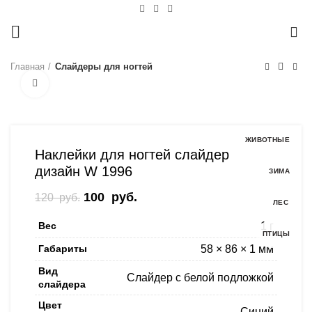
0
Главная
Слайдеры для ногтей
Нажмите, чтобы увеличить
-17%
ЖИВОТНЫЕ
Наклейки для ногтей слайдер
дизайн W 1996
ЗИМА
Первоначальная цена составляла
100
руб.
Текущая цена: 100 руб..
120
руб.
ЛЕС
120 руб..
Вес
1 г
ПТИЦЫ
Габариты
58 × 86 × 1 мм
Вид
Слайдер с белой подложкой
слайдера
Цвет
Синий