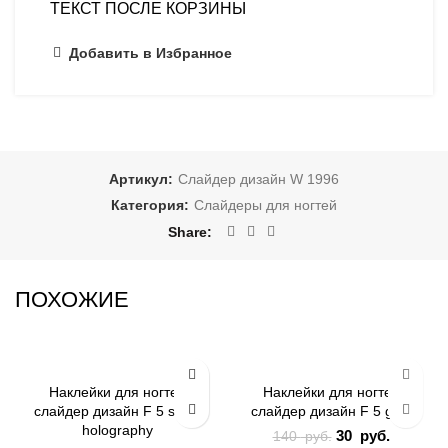
ТЕКСТ ПОСЛЕ КОРЗИНЫ
Добавить в Избранное
Артикул:
Слайдер дизайн W 1996
Категория:
Слайдеры для ногтей
Share
ПОХОЖИЕ
-79%
-79%
Наклейки для ногтей
Наклейки для ногтей
слайдер дизайн F 5 silver
слайдер дизайн F 5 gold
ЗИМА
ЗИМА
holography
Первоначальна
30
руб.
Текуща
140
руб.