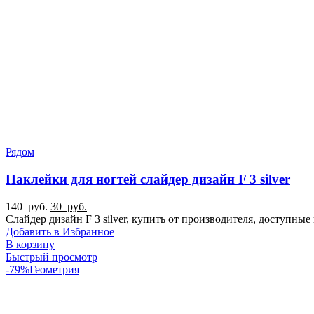
Рядом
Наклейки для ногтей слайдер дизайн F 3 silver
Первоначальная
Текущая
140
руб.
30
руб.
цена
цена:
Слайдер дизайн F 3 silver, купить от производителя, доступн
составляла
30
Добавить в Избранное
140
руб..
В корзину
руб..
Быстрый просмотр
-79%
Геометрия