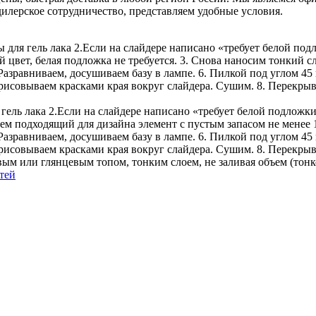
илерское сотрудничество, представляем удобные условия.
ы для гель лака 2.Если на слайдере написано «требует белой по
й цвет, белая подложка не требуется. 3. Снова наносим тонкий 
 Разравниваем, досушиваем базу в лампе. 6. Пилкой под углом 45
совываем красками края вокруг слайдера. Сушим. 8. Перекрывае
гель лака 2.Если на слайдере написано «требует белой подложки
аем подходящий для дизайна элемент с пустым запасом не менее
 Разравниваем, досушиваем базу в лампе. 6. Пилкой под углом 45
исовываем красками края вокруг слайдера. Сушим. 8. Перекрыв
вым или глянцевым топом, тонким слоем, не заливая объем (тонк
тей