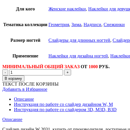
Для кого
Женские наклейки
,
Наклейки для девуш
Тематика коллекции
Геометрия
,
Зима
,
Надписи
,
Снежинки
Размер ногтей
Слайдеры для длинных ногтей
,
Слайдер
Применение
Наклейки для дизайна ногтей
,
Наклейки
МИНИМАЛЬНЫЙ ОБЩИЙ ЗАКАЗ
ОТ
1000
РУБ.
Количество
товара
В корзину
Наклейки
ТЕКСТ ПОСЛЕ КОРЗИНЫ
для
Добавить в Избранное
ногтей
слайдер
Описание
дизайн
Инструкция по работе со слайдер дизайном W, M
W
Инструкция по работе со слайдером 3D, М3D, B3D
2031
Описание
Слайдер дизайн W 2031, купить от производителя, доступные 