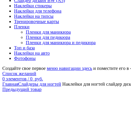
Слайдер дизайн BW (A5)
Наклейки стикеры
Наклейки для телефона
Наклейки на типсы
Тренировочные карты
Пленки
Пленки для маникюра
Пленки для педикюра
Пленки для маникюра и педикюра
Топ и база
Наклейки на авто
Фотофоны
Создайте свое первое
меню навигации здесь
и поместите его в
Список желаний
0
элементов
/
0
руб.
Главная
Слайдеры для ногтей
Наклейки для ногтей слайдер диз
Предыдущий товар