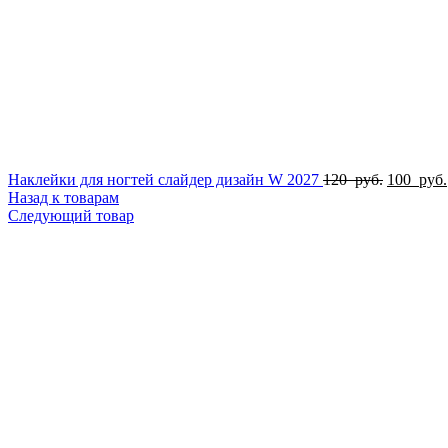
Первона
Наклейки для ногтей слайдер дизайн W 2027
120
руб.
100
руб.
цена
Назад к товарам
составля
Следующий товар
120
руб..