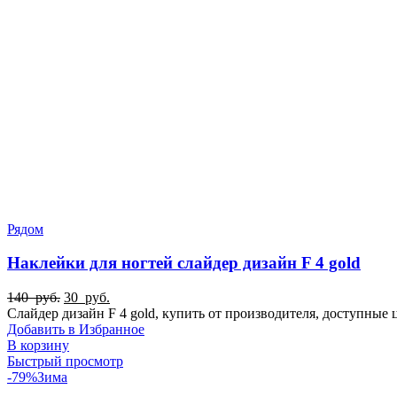
Рядом
Наклейки для ногтей слайдер дизайн F 4 gold
Первоначальная
Текущая
140
руб.
30
руб.
цена
цена:
Слайдер дизайн F 4 gold, купить от производителя, доступны
составляла
30
Добавить в Избранное
140
руб..
В корзину
руб..
Быстрый просмотр
-79%
Зима