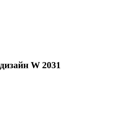
чальная
Текущая
цена:
ла
100
руб..
 дизайн W 2031