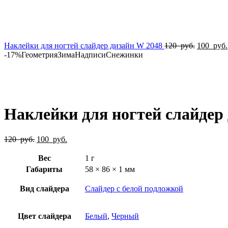
Первона
Наклейки для ногтей слайдер дизайн W 2048
120
руб.
100
руб.
цена
-17%
Геометрия
Зима
Надписи
Снежинки
составля
120
руб..
Нажмите, чтобы увеличить
Наклейки для ногтей слайдер
Первоначальная
Текущая
120
руб.
100
руб.
цена
цена:
составляла
100
Вес
1 г
120
руб..
Габариты
58 × 86 × 1 мм
руб..
Вид слайдера
Слайдер с белой подложкой
Цвет слайдера
Белый
,
Черный