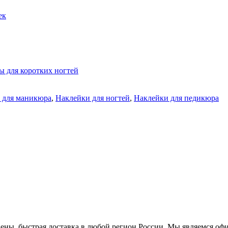
ек
ы для коротких ногтей
 для маникюра
,
Наклейки для ногтей
,
Наклейки для педикюра
цены, быстрая доставка в любой регион России. Мы являемся оф