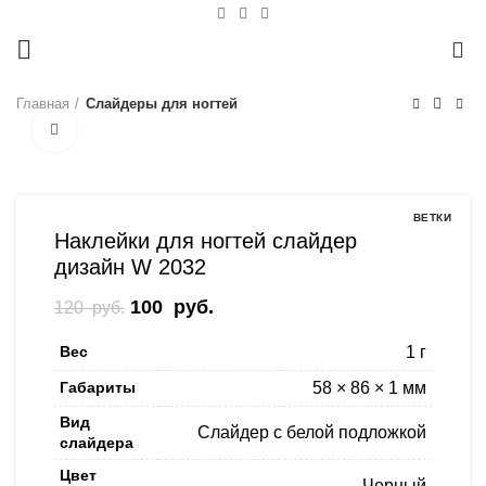
0
Главная
Слайдеры для ногтей
Нажмите, чтобы увеличить
-17%
ВЕТКИ
Наклейки для ногтей слайдер
дизайн W 2032
Первоначальная цена составляла
100
руб.
Текущая цена: 100 руб..
120
руб.
120 руб..
Вес
1 г
Габариты
58 × 86 × 1 мм
Вид
Слайдер с белой подложкой
слайдера
Цвет
Черный