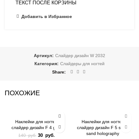
ТЕКСТ ПОСЛЕ КОРЗИНЫ
Добавить в Избранное
Артикул:
Слайдер дизайн W 2032
Категория:
Слайдеры для ногтей
Share
ПОХОЖИЕ
-79%
-79%
Наклейки для ногтей
Наклейки для ногтей
слайдер дизайн F 4 gold
слайдер дизайн F 5 silver
ГЕОМЕТРИЯ
ЗИМА
sand holography
Первоначальная
30
руб.
Текущая
140
руб.