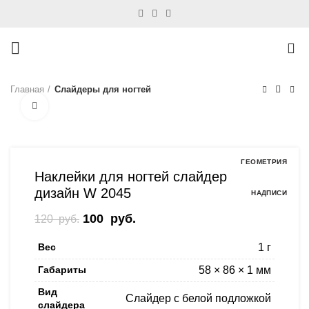
0
Главная
Слайдеры для ногтей
Нажмите, чтобы увеличить
-17%
ГЕОМЕТРИЯ
Наклейки для ногтей слайдер
дизайн W 2045
НАДПИСИ
Первоначальная цена составляла
100
руб.
Текущая цена: 100 руб..
120
руб.
120 руб..
Вес
1 г
Габариты
58 × 86 × 1 мм
Вид
Слайдер с белой подложкой
слайдера