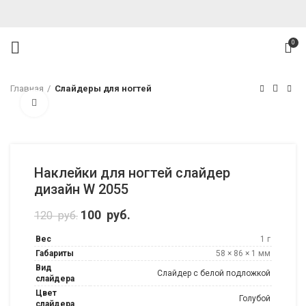
0
Главная
Слайдеры для ногтей
Нажмите, чтобы увеличить
Наклейки для ногтей слайдер
дизайн W 2055
Первоначальная цена составляла 120
100
руб.
Текущая цена: 100 руб..
120
руб.
руб..
Вес
1 г
Габариты
58 × 86 × 1 мм
Вид
Слайдер с белой подложкой
слайдера
Цвет
Голубой
слайдера