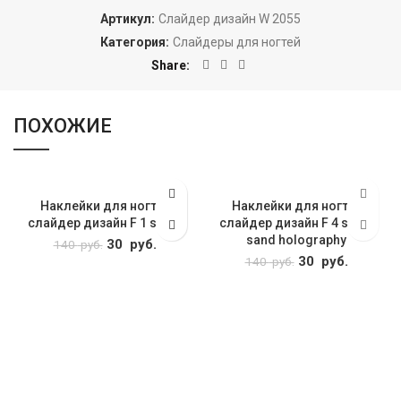
Артикул:
Слайдер дизайн W 2055
Категория:
Слайдеры для ногтей
Share
ПОХОЖИЕ
Наклейки для ногтей
Наклейки для ногтей
слайдер дизайн F 1 silver
слайдер дизайн F 4 silver
sand holography
Первоначальная
30
руб.
Текущая
140
руб.
цена
цена: 30
Первоначальна
30
руб.
Текуща
140
руб.
составляла 140
руб..
цена
цена: 3
руб..
составляла 140
руб..
руб..