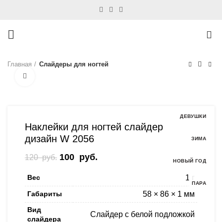
0
Главная
Слайдеры для ногтей
Нажмите, чтобы увеличить
-17%
ДЕВУШКИ
Наклейки для ногтей слайдер
дизайн W 2056
ЗИМА
Первоначальная цена составляла
100
руб.
Текущая цена: 100 руб..
120
руб.
НОВЫЙ ГОД
120 руб..
Вес
1 г
ПАРА
Габариты
58 × 86 × 1 мм
Вид
Слайдер с белой подложкой
слайдера