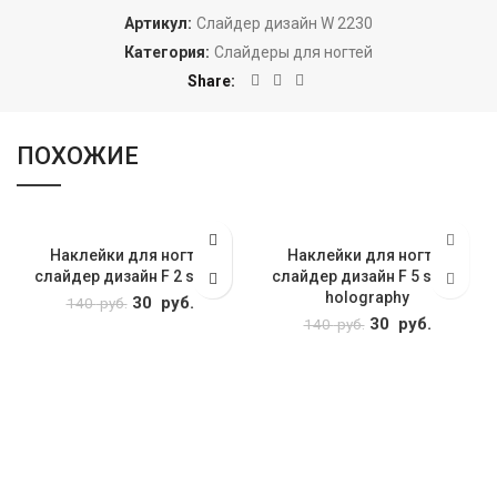
Артикул:
Слайдер дизайн W 2230
Категория:
Слайдеры для ногтей
Share
ПОХОЖИЕ
Наклейки для ногтей
Наклейки для ногтей
слайдер дизайн F 2 silver
слайдер дизайн F 5 silver
holography
Первоначальная
30
руб.
Текущая
140
руб.
цена
цена: 30
Первоначальна
30
руб.
Текуща
140
руб.
составляла 140
руб..
цена
цена: 3
руб..
составляла 140
руб..
руб..