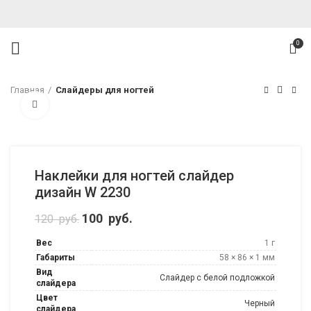
0
Главная
Слайдеры для ногтей
Нажмите, чтобы увеличить
Наклейки для ногтей слайдер
дизайн W 2230
Первоначальная цена составляла 120
100
руб.
Текущая цена: 100 руб..
120
руб.
руб..
Вес
1 г
Габариты
58 × 86 × 1 мм
Вид
Слайдер с белой подложкой
слайдера
Цвет
Черный
слайдера