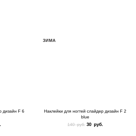
-79%
ЗИМА
р дизайн F 6
Наклейки для ногтей слайдер дизайн F 2
blue
оначальная
.
Текущая
30
Первоначальная
руб.
Текущая
140
руб.
 составляла
цена: 30
цена составляла
цена: 30
40 руб..
руб..
140 руб..
руб..