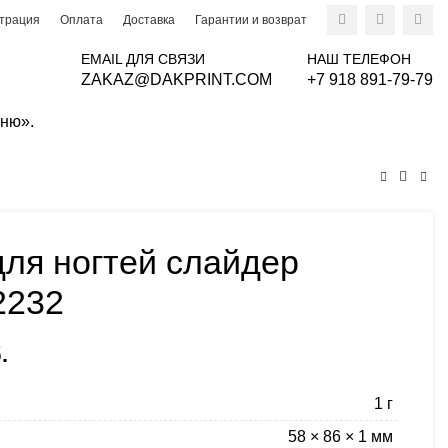
страция
Оплата
Доставка
Гарантии и возврат
EMAIL ДЛЯ СВЯЗИ
НАШ ТЕЛЕФОН
ZAKAZ@DAKPRINT.COM
+7 918 891-79-79
0
0
руб.
еню».
для ногтей слайдер
2232
чальная цена составляла 120 руб..
.
Текущая цена: 100 руб..
1 г
58 × 86 × 1 мм