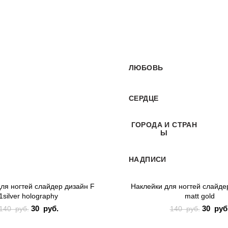
-79%
ЛЮБОВЬ
СЕРДЦЕ
ГОРОДА И СТРАН
Ы
НАДПИСИ
ля ногтей слайдер дизайн F
Наклейки для ногтей слайде
1silver holography
matt gold
30
Первоначальная
руб.
Текущая
30
Перв
руб
140
руб.
140
руб.
цена составляла
цена: 30
цена
140 руб..
руб..
1