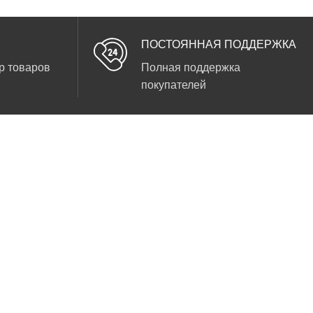
ПОСТОЯННАЯ ПОДДЕРЖКА
р товаров
Полная поддержка
покупателей
ДОПОЛНИТЕЛЬНО
ИНФОРМАЦИЯ
Летние варианты
О нас
Зимние вариации
Сотрудничество
Стиль геометрия
Каталог
Осенние мотивы
Контакты