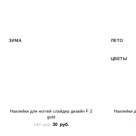
-79%
-79%
ЗИМА
ЛЕТО
ЦВЕТЫ
Наклейки для ногтей слайдер дизайн F 2
Наклейки д
gold
30
Первоначальная
руб.
Текущая
140
руб.
цена составляла
цена: 30
140 руб..
руб..