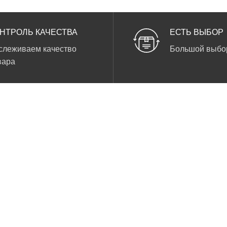
НТРОЛЬ КАЧЕСТВА
ЕСТЬ ВЫБОР
слеживаем качество
Большой выбо
вара
КАТЕГОРИИ ТОВАРОВ
ПОПУЛЯРНОЕ
Слайдеры для ногтей
3D Brilliance слайдеры
Наклейки для ногтей
3D слайдеры
Фотофоны
Стикеры с цветами
Тренировочные карты
Стикеры с надписями