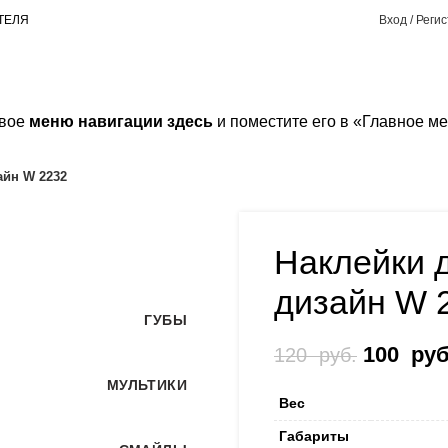
ТЕЛЯ
Вход / Реги
рвое
меню навигации здесь
и поместите его в «Главное м
айн W 2232
Наклейки 
-17%
дизайн W 
ГУБЫ
Первона
100
руб
120
руб.
МУЛЬТИКИ
Вес
Габариты