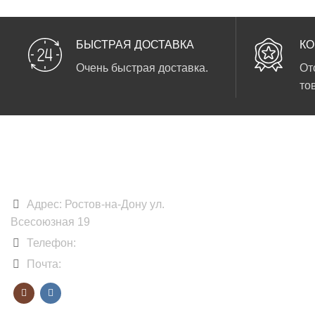
БЫСТРАЯ ДОСТАВКА
КО
Очень быстрая доставка.
От
то
DARKPRINT
Адрес: Ростов-на-Дону ул.
Всесоюзная 19
Телефон:
+7 918 891-79-79
Почта:
zakaz@dakprint.com