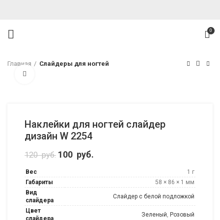
0
Главная
Слайдеры для ногтей
Нажмите, чтобы увеличить
Наклейки для ногтей слайдер
дизайн W 2254
Первоначальная цена составляла 120
100
руб.
Текущая цена: 100 руб..
120
руб.
руб..
Вес
1 г
Габариты
58 × 86 × 1 мм
Вид
Слайдер с белой подложкой
слайдера
Цвет
Зеленый
,
Розовый
слайдера