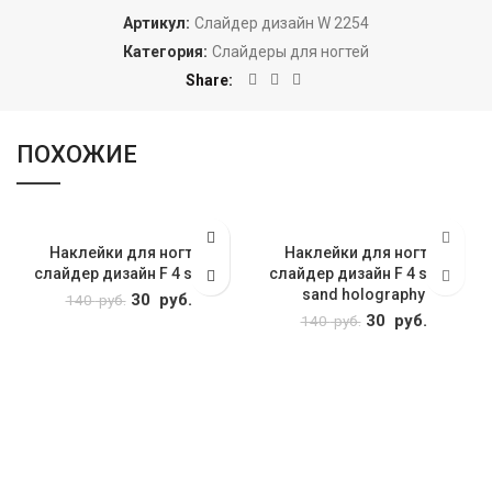
Артикул:
Слайдер дизайн W 2254
Категория:
Слайдеры для ногтей
Share
ПОХОЖИЕ
Наклейки для ногтей
Наклейки для ногтей
слайдер дизайн F 4 silver
слайдер дизайн F 4 silver
sand holography
Первоначальная
30
руб.
Текущая
140
руб.
цена
цена: 30
Первоначальна
30
руб.
Текуща
140
руб.
составляла 140
руб..
цена
цена: 3
руб..
составляла 140
руб..
руб..