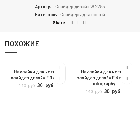
Артикул:
Слайдер дизайн W 2255
Категория:
Слайдеры для ногтей
Share
ПОХОЖИЕ
Наклейки для ногтей
Наклейки для ногтей
слайдер дизайн F 3 gold
слайдер дизайн F 4 silver
holography
Первоначальная
30
руб.
Текущая
140
руб.
цена
цена: 30
Первоначальна
30
руб.
Текуща
140
руб.
составляла 140
руб..
цена
цена: 3
руб..
составляла 140
руб..
руб..