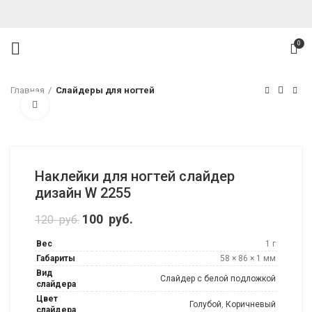
0
Главная
Слайдеры для ногтей
Нажмите, чтобы увеличить
Наклейки для ногтей слайдер
дизайн W 2255
Первоначальная цена составляла 120
100
руб.
Текущая цена: 100 руб..
120
руб.
руб..
Вес
1 г
Габариты
58 × 86 × 1 мм
Вид
Слайдер с белой подложкой
слайдера
Цвет
Голубой
,
Коричневый
слайдера