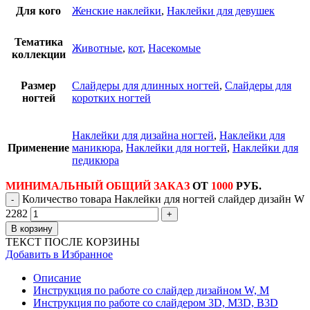
Для кого
Женские наклейки
,
Наклейки для девушек
Тематика
Животные
,
кот
,
Насекомые
коллекции
Размер
Слайдеры для длинных ногтей
,
Слайдеры для
ногтей
коротких ногтей
Наклейки для дизайна ногтей
,
Наклейки для
Применение
маникюра
,
Наклейки для ногтей
,
Наклейки для
педикюра
МИНИМАЛЬНЫЙ ОБЩИЙ ЗАКАЗ
ОТ
1000
РУБ.
Количество товара Наклейки для ногтей слайдер дизайн W
2282
В корзину
ТЕКСТ ПОСЛЕ КОРЗИНЫ
Добавить в Избранное
Описание
Инструкция по работе со слайдер дизайном W, M
Инструкция по работе со слайдером 3D, М3D, B3D