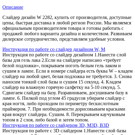
Описание
Слайдер дизайн W 2282, купить от производителя, доступные
цены, быстрая доставка в любой регион России. Мы являемся
официальным производителем товара и готовы работать с
продажей любого варианта дизайна и количеством. Развиваем
дилерское сотрудничество, представляем удобные условия.
Инструкция по работе со слайдер дизайном W, M
Инструкция по работе со слайдер дизайном 1.Нанести слой
базы для гель лака 2.Если на слайдере написано «требует
белой подложки», покрываем ноготь белым гель лаком и
сушим в лампе. Если в номере слайдера есть буква W – кладем
слайдер на любой цвет, белая подложка не требуется. 3. Снова
наносим тонкий слой базы и сушим 15 секунд. 4. Кладем
слайдер на влажную горячую салфетку на 5-10 секунд. 5.
Сдвигаем слайдер на базу. Разравниваем, досушиваем базу в
лампе. 6. Пилкой под углом 45 градусов убираем слайдер с
края ногтя, либо проходим по периметру бескислотным
праймером. 7. При необходимости дорисовываем красками
края вокруг слайдера. Сушим. 8. Перекрываем каучуковым
топом в 2 слоя, либо базой и затем топом.
Инструкция по работе со слайдером 3D, М3D, B3D
Инструкция по работе с 3D слайдером 1.Нанести слой базы