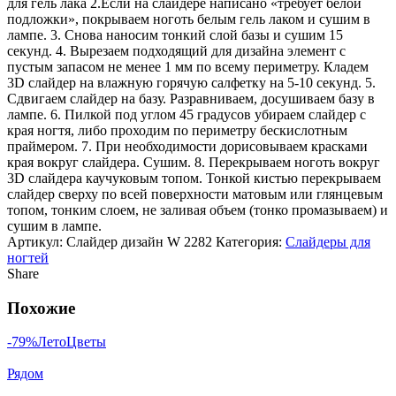
для гель лака 2.Если на слайдере написано «требует белой
подложки», покрываем ноготь белым гель лаком и сушим в
лампе. 3. Снова наносим тонкий слой базы и сушим 15
секунд. 4. Вырезаем подходящий для дизайна элемент с
пустым запасом не менее 1 мм по всему периметру. Кладем
3D слайдер на влажную горячую салфетку на 5-10 секунд. 5.
Сдвигаем слайдер на базу. Разравниваем, досушиваем базу в
лампе. 6. Пилкой под углом 45 градусов убираем слайдер с
края ногтя, либо проходим по периметру бескислотным
праймером. 7. При необходимости дорисовываем красками
края вокруг слайдера. Сушим. 8. Перекрываем ноготь вокруг
3D слайдера каучуковым топом. Тонкой кистью перекрываем
слайдер сверху по всей поверхности матовым или глянцевым
топом, тонким слоем, не заливая объем (тонко промазываем) и
сушим в лампе.
Артикул:
Слайдер дизайн W 2282
Категория:
Слайдеры для
ногтей
Share
Похожие
-79%
Лето
Цветы
Рядом