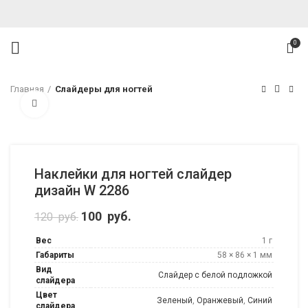
0
Главная
Слайдеры для ногтей
Нажмите, чтобы увеличить
Наклейки для ногтей слайдер
дизайн W 2286
Первоначальная цена составляла 120
100
руб.
Текущая цена: 100 руб..
120
руб.
руб..
Вес
1 г
Габариты
58 × 86 × 1 мм
Вид
Слайдер с белой подложкой
слайдера
Цвет
Зеленый
,
Оранжевый
,
Синий
слайдера