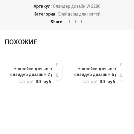
Артикул:
Слайдер дизайн W 2286
Категория:
Слайдеры для ногтей
Share
ПОХОЖИЕ
Наклейки для ногтей
Наклейки для ногтей
слайдер дизайн F 2 gold
слайдер дизайн F 6 gold
Первоначальная
30
руб.
Текущая
Первоначальна
30
руб.
Текуща
140
руб.
140
руб.
цена
цена: 30
цена
цена: 3
составляла 140
руб..
составляла 140
руб..
руб..
руб..