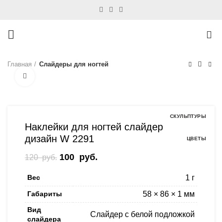
0
Главная
Слайдеры для ногтей
Нажмите, чтобы увеличить
-17%
СКУЛЬПТУРЫ
Наклейки для ногтей слайдер
дизайн W 2291
ЦВЕТЫ
Первоначальная цена составляла
100
руб.
Текущая цена: 100 руб..
120
руб.
120 руб..
Вес
1 г
Габариты
58 × 86 × 1 мм
Вид
Слайдер с белой подложкой
слайдера