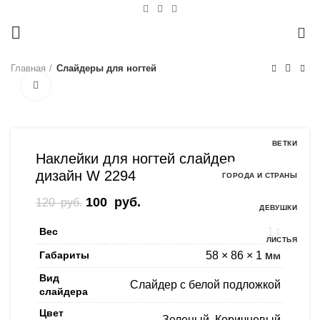
0
Главная
Слайдеры для ногтей
Нажмите, чтобы увеличить
-17%
ВЕТКИ
Наклейки для ногтей слайдер
дизайн W 2294
ГОРОДА И СТРАНЫ
Первоначальная цена составляла
100
руб.
Текущая цена: 100 руб..
120
руб.
ДЕВУШКИ
120 руб..
Вес
1 г
ЛИСТЬЯ
Габариты
58 × 86 × 1 мм
Вид
Слайдер с белой подложкой
слайдера
Цвет
Зеленый
,
Коричневый