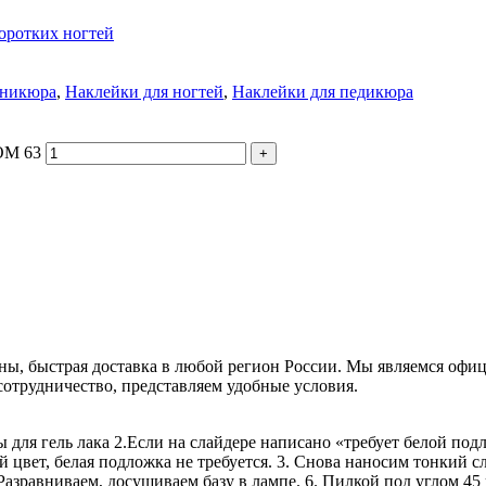
оротких ногтей
аникюра
,
Наклейки для ногтей
,
Наклейки для педикюра
OM 63
ы, быстрая доставка в любой регион России. Мы являемся офиц
сотрудничество, представляем удобные условия.
ы для гель лака 2.Если на слайдере написано «требует белой по
й цвет, белая подложка не требуется. 3. Снова наносим тонкий 
 Разравниваем, досушиваем базу в лампе. 6. Пилкой под углом 45