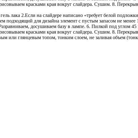
совываем красками края вокруг слайдера. Сушим. 8. Перекрывае
гель лака 2.Если на слайдере написано «требует белой подложки
аем подходящий для дизайна элемент с пустым запасом не менее
 Разравниваем, досушиваем базу в лампе. 6. Пилкой под углом 45
исовываем красками края вокруг слайдера. Сушим. 8. Перекрыв
вым или глянцевым топом, тонким слоем, не заливая объем (тонк