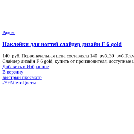
Рядом
Наклейки для ногтей слайдер дизайн F 6 gold
140
руб.
Первоначальная цена составляла 140 руб..
30
руб.
Теку
Слайдер дизайн F 6 gold, купить от производителя, доступны
Добавить в Избранное
В корзину
Быстрый просмотр
-79%
Лето
Цветы