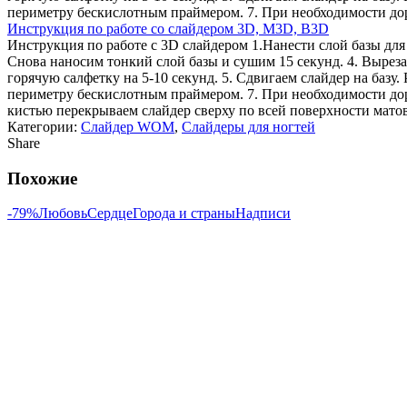
периметру бескислотным праймером. 7. При необходимости дори
Инструкция по работе со слайдером 3D, М3D, B3D
Инструкция по работе с 3D слайдером 1.Нанести слой базы для 
Снова наносим тонкий слой базы и сушим 15 секунд. 4. Вырез
горячую салфетку на 5-10 секунд. 5. Сдвигаем слайдер на базу.
периметру бескислотным праймером. 7. При необходимости дор
кистью перекрываем слайдер сверху по всей поверхности мато
Категории:
Слайдер WOM
,
Слайдеры для ногтей
Share
Похожие
-79%
Любовь
Сердце
Города и страны
Надписи