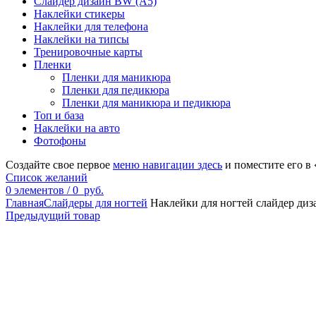
Слайдер дизайн BW (A5)
Наклейки стикеры
Наклейки для телефона
Наклейки на типсы
Тренировочные карты
Пленки
Пленки для маникюра
Пленки для педикюра
Пленки для маникюра и педикюра
Топ и база
Наклейки на авто
Фотофоны
Создайте свое первое
меню навигации здесь
и поместите его в
Список желаний
0
элементов
/
0
руб.
Главная
Слайдеры для ногтей
Наклейки для ногтей слайдер ди
Предыдущий товар