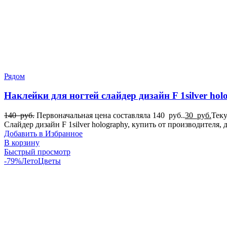
Рядом
Наклейки для ногтей слайдер дизайн F 1silver hol
140
руб.
Первоначальная цена составляла 140 руб..
30
руб.
Теку
Слайдер дизайн F 1silver holography, купить от производител
Добавить в Избранное
В корзину
Быстрый просмотр
-79%
Лето
Цветы