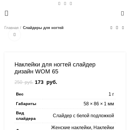
0
Главная
Слайдеры для ногтей
Нажмите, чтобы увеличить
-31%
Наклейки для ногтей слайдер
дизайн WOM 65
Первоначальная цена составляла
173
руб.
Текущая цена: 173 руб..
250
руб.
250 руб..
Вес
1 г
Габариты
58 × 86 × 1 мм
Вид
Слайдер с белой подложкой
слайдера
Женские наклейки
,
Наклейки