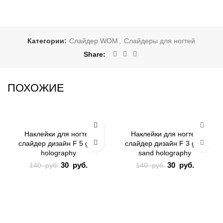
Категории:
Слайдер WOM
,
Слайдеры для ногтей
Share
ПОХОЖИЕ
-79%
-79%
Наклейки для ногтей
Наклейки для ногтей
слайдер дизайн F 5 gold
слайдер дизайн F 3 gold
ЗИМА
ЛЕТО
holography
sand holography
Первоначальная
30
руб.
Текущая
Первоначальна
30
руб.
Текуща
140
руб.
140
руб.
ЦВЕТЫ
цена
цена:
цена
цена:
составляла 140
30 руб..
составляла 14
30 руб..
руб..
руб..